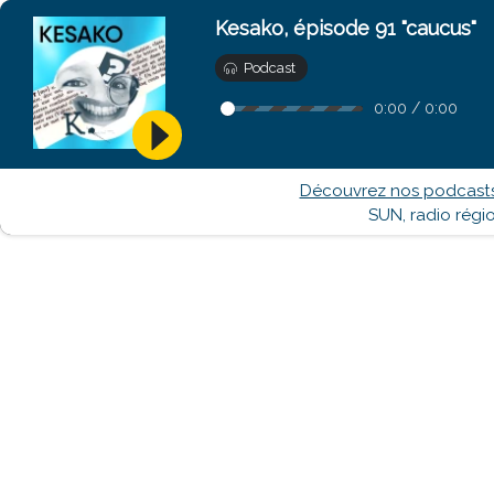
Kesako, épisode 91 "caucus"
Podcast
0:00
/
0:00
Découvrez nos podcasts 
SUN, radio régi