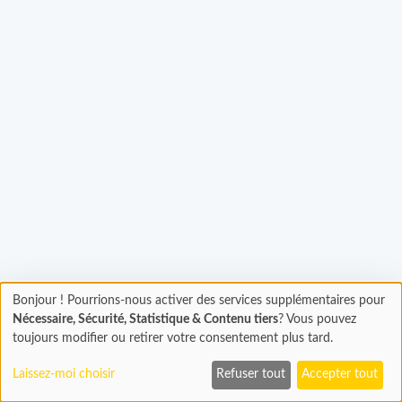
Chargement...
Bonjour ! Pourrions-nous activer des services supplémentaires pour
Chargement
Nécessaire, Sécurité, Statistique & Contenu tiers
? Vous pouvez
En cours...
toujours modifier ou retirer votre consentement plus tard.
Laissez-moi choisir
Refuser tout
Accepter tout