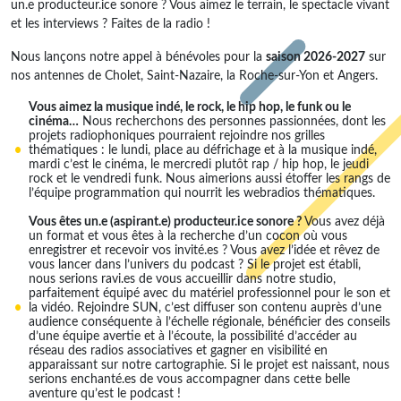
un.e producteur.ice sonore ? Vous aimez le terrain, le spectacle vivant
et les interviews ? Faites de la radio !
Nous lançons notre appel à bénévoles pour la
saison 2026-2027
sur
nos antennes de Cholet, Saint-Nazaire, la Roche-sur-Yon et Angers.
Vous aimez la musique indé, le rock, le hip hop, le funk ou le
cinéma…
Nous recherchons des personnes passionnées, dont les
projets radiophoniques pourraient rejoindre nos grilles
thématiques : le lundi, place au défrichage et à la musique indé,
mardi c’est le cinéma, le mercredi plutôt rap / hip hop, le jeudi
rock et le vendredi funk. Nous aimerions aussi étoffer les rangs de
l’équipe programmation qui nourrit les webradios thématiques.
Vous êtes un.e (aspirant.e) producteur.ice sonore ?
Vous avez déjà
un format et vous êtes à la recherche d’un cocon où vous
enregistrer et recevoir vos invité.es ? Vous avez l’idée et rêvez de
vous lancer dans l’univers du podcast ? Si le projet est établi,
nous serions ravi.es de vous accueillir dans notre studio,
parfaitement équipé avec du matériel professionnel pour le son et
la vidéo. Rejoindre SUN, c’est diffuser son contenu auprès d’une
audience conséquente à l’échelle régionale, bénéficier des conseils
d’une équipe avertie et à l’écoute, la possibilité d’accéder au
réseau des radios associatives et gagner en visibilité en
apparaissant sur notre cartographie. Si le projet est naissant, nous
serions enchanté.es de vous accompagner dans cette belle
aventure qu’est le podcast !