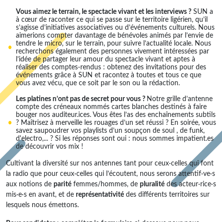
Vous aimez le terrain, le spectacle vivant et les interviews ?
SUN a
à cœur de raconter ce qui se passe sur le territoire ligérien, qu’il
s’agisse d’initiatives associatives ou d’événements culturels. Nous
aimerions compter davantage de bénévoles animés par l’envie de
tendre le micro, sur le terrain, pour suivre l’actualité locale. Nous
recherchons également des personnes vivement intéressées par
l’idée de partager leur amour du spectacle vivant et aptes à
réaliser des comptes-rendus : obtenez des invitations pour des
événements grâce à SUN et racontez à toutes et tous ce que
vous avez vécu, que ce soit par le son ou la rédaction.
Les platines n’ont pas de secret pour vous ?
Notre grille d’antenne
compte des créneaux nommés cartes blanches destinés à faire
bouger nos auditeur.ices. Vous êtes l’as des enchaînements subtils
? Maîtrisez à merveille les rouages d’un set réussi ? En soirée, vous
savez saupoudrer vos playlists d’un soupçon de soul , de funk,
d'electro,... ? Si les réponses sont oui : nous sommes impatient.es
de découvrir vos mix !
Cultivant la diversité sur nos antennes tant pour ceux·celles qui font
la radio que pour ceux·celles qui l’écoutent, nous serons attentif·ve·s
aux notions de
parité
femmes/hommes, de
pluralité
des acteur·rice·s
mis·e·s en avant, et de
représentativité
des différents territoires sur
lesquels nous émettons.