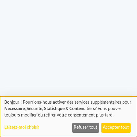
Chargement...
Bonjour ! Pourrions-nous activer des services supplémentaires pour
Chargement
Nécessaire, Sécurité, Statistique & Contenu tiers
? Vous pouvez
En cours...
toujours modifier ou retirer votre consentement plus tard.
Laissez-moi choisir
Refuser tout
Accepter tout