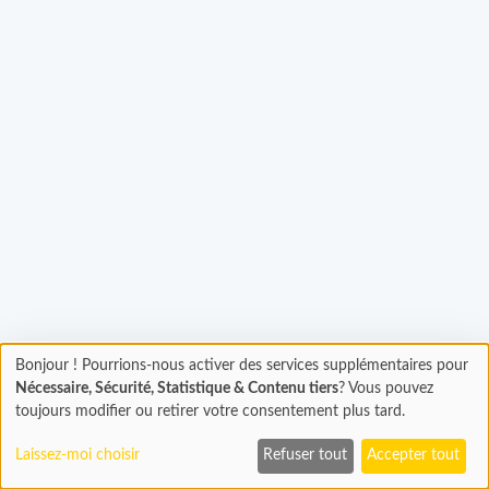
Bonjour ! Pourrions-nous activer des services supplémentaires pour
Chargement
gement...
Nécessaire, Sécurité, Statistique & Contenu tiers
? Vous pouvez
En cours...
toujours modifier ou retirer votre consentement plus tard.
Laissez-moi choisir
Refuser tout
Accepter tout