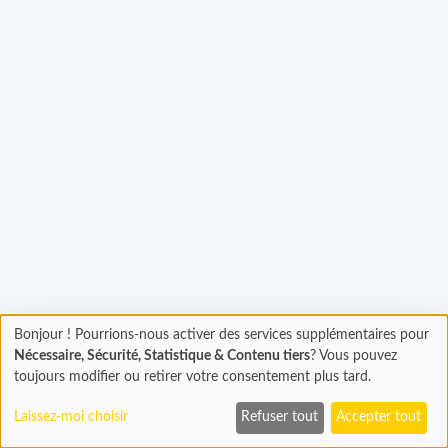
argement...
Bonjour ! Pourrions-nous activer des services supplémentaires pour
Chargement
Nécessaire, Sécurité, Statistique & Contenu tiers
? Vous pouvez
En cours...
toujours modifier ou retirer votre consentement plus tard.
Laissez-moi choisir
Refuser tout
Accepter tout