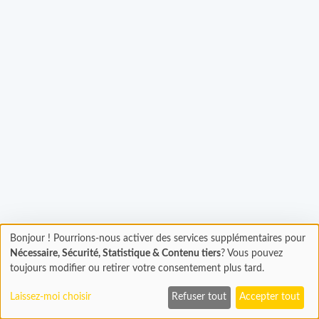
Chargement...
Bonjour ! Pourrions-nous activer des services supplémentaires pour
Chargement
Nécessaire, Sécurité, Statistique & Contenu tiers
? Vous pouvez
En cours...
toujours modifier ou retirer votre consentement plus tard.
Laissez-moi choisir
Refuser tout
Accepter tout