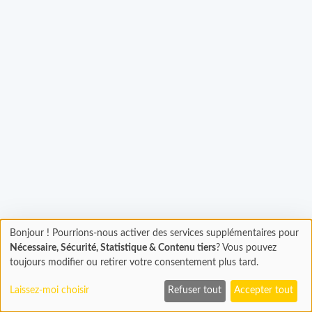
rgement...
Bonjour ! Pourrions-nous activer des services supplémentaires pour
Chargement
Nécessaire, Sécurité, Statistique & Contenu tiers
? Vous pouvez
En cours...
toujours modifier ou retirer votre consentement plus tard.
Laissez-moi choisir
Refuser tout
Accepter tout