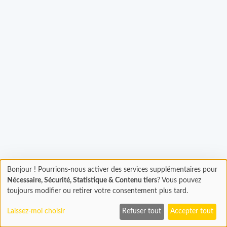
Bonjour ! Pourrions-nous activer des services supplémentaires pour
Chargement
Chargement...
Nécessaire, Sécurité, Statistique & Contenu tiers
? Vous pouvez
En cours...
toujours modifier ou retirer votre consentement plus tard.
Laissez-moi choisir
Refuser tout
Accepter tout