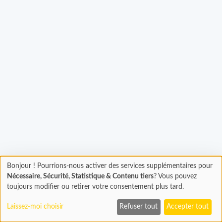
Bonjour ! Pourrions-nous activer des services supplémentaires pour
gement...
Chargement
Nécessaire, Sécurité, Statistique & Contenu tiers
? Vous pouvez
En cours...
toujours modifier ou retirer votre consentement plus tard.
Laissez-moi choisir
Refuser tout
Accepter tout