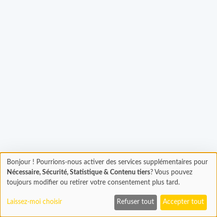
argement...
Bonjour ! Pourrions-nous activer des services supplémentaires pour
Chargement
Nécessaire, Sécurité, Statistique & Contenu tiers
? Vous pouvez
En cours...
toujours modifier ou retirer votre consentement plus tard.
Laissez-moi choisir
Refuser tout
Accepter tout