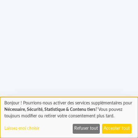
Bonjour ! Pourrions-nous activer des services supplémentaires pour
Chargement
Chargement...
Nécessaire, Sécurité, Statistique & Contenu tiers
? Vous pouvez
En cours...
toujours modifier ou retirer votre consentement plus tard.
Laissez-moi choisir
Refuser tout
Accepter tout