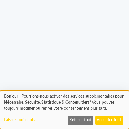
rgement...
Bonjour ! Pourrions-nous activer des services supplémentaires pour
Chargement
Nécessaire, Sécurité, Statistique & Contenu tiers
? Vous pouvez
En cours...
toujours modifier ou retirer votre consentement plus tard.
Laissez-moi choisir
Refuser tout
Accepter tout