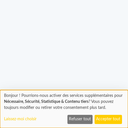
Bonjour ! Pourrions-nous activer des services supplémentaires pour
Chargement
gement...
Nécessaire, Sécurité, Statistique & Contenu tiers
? Vous pouvez
En cours...
toujours modifier ou retirer votre consentement plus tard.
Laissez-moi choisir
Refuser tout
Accepter tout