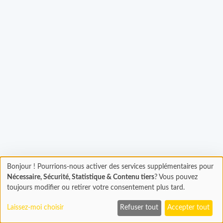
Bonjour ! Pourrions-nous activer des services supplémentaires pour
gement...
Chargement
Nécessaire, Sécurité, Statistique & Contenu tiers
? Vous pouvez
En cours...
toujours modifier ou retirer votre consentement plus tard.
Laissez-moi choisir
Refuser tout
Accepter tout