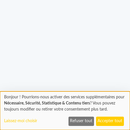
Bonjour ! Pourrions-nous activer des services supplémentaires pour
Chargement
Chargement...
Nécessaire, Sécurité, Statistique & Contenu tiers
? Vous pouvez
En cours...
toujours modifier ou retirer votre consentement plus tard.
Laissez-moi choisir
Refuser tout
Accepter tout