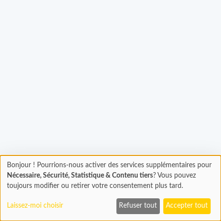
rgement...
Bonjour ! Pourrions-nous activer des services supplémentaires pour
Chargement
Nécessaire, Sécurité, Statistique & Contenu tiers
? Vous pouvez
En cours...
toujours modifier ou retirer votre consentement plus tard.
Laissez-moi choisir
Refuser tout
Accepter tout