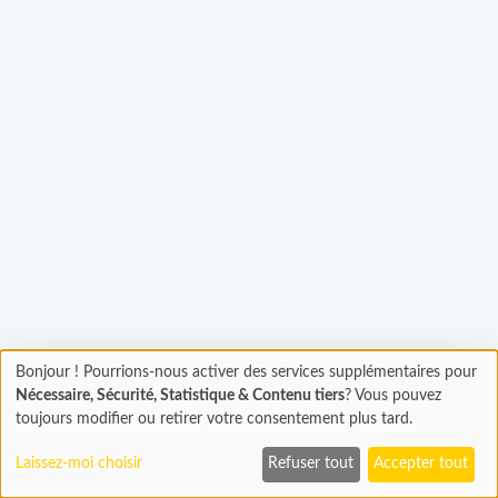
Chargement...
Bonjour ! Pourrions-nous activer des services supplémentaires pour
Chargement
Nécessaire, Sécurité, Statistique & Contenu tiers
? Vous pouvez
En cours...
toujours modifier ou retirer votre consentement plus tard.
Laissez-moi choisir
Refuser tout
Accepter tout