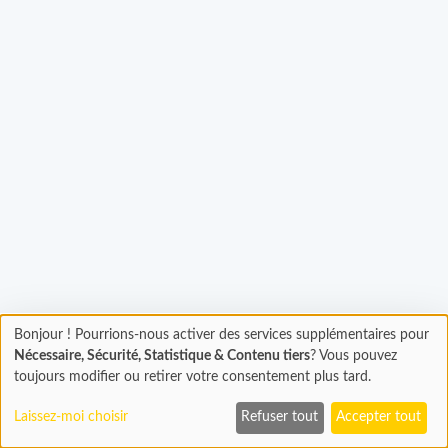
Bonjour ! Pourrions-nous activer des services supplémentaires pour
Chargement
Chargement...
Nécessaire, Sécurité, Statistique & Contenu tiers
? Vous pouvez
En cours...
toujours modifier ou retirer votre consentement plus tard.
Laissez-moi choisir
Refuser tout
Accepter tout