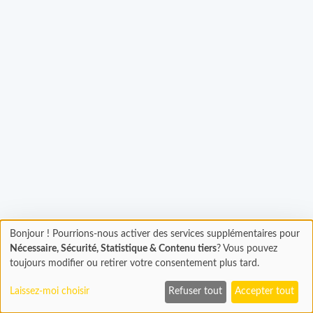
argement...
Bonjour ! Pourrions-nous activer des services supplémentaires pour
Chargement
Nécessaire, Sécurité, Statistique & Contenu tiers
? Vous pouvez
En cours...
toujours modifier ou retirer votre consentement plus tard.
Laissez-moi choisir
Refuser tout
Accepter tout