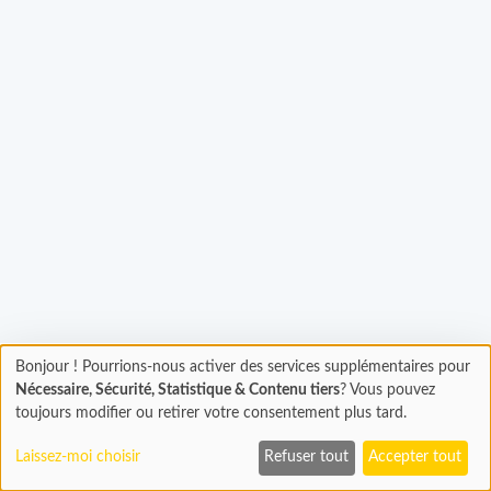
Bonjour ! Pourrions-nous activer des services supplémentaires pour
Chargement
gement...
Nécessaire, Sécurité, Statistique & Contenu tiers
? Vous pouvez
En cours...
toujours modifier ou retirer votre consentement plus tard.
Laissez-moi choisir
Refuser tout
Accepter tout