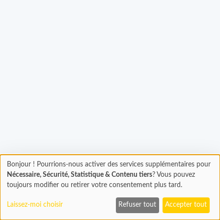
Chargement...
Bonjour ! Pourrions-nous activer des services supplémentaires pour
Chargement
Nécessaire, Sécurité, Statistique & Contenu tiers
? Vous pouvez
En cours...
toujours modifier ou retirer votre consentement plus tard.
Laissez-moi choisir
Refuser tout
Accepter tout