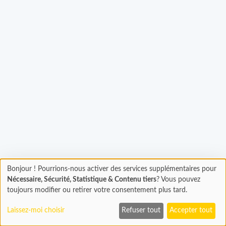
Bonjour ! Pourrions-nous activer des services supplémentaires pour
Chargement
Chargement...
Nécessaire, Sécurité, Statistique & Contenu tiers
? Vous pouvez
En cours...
toujours modifier ou retirer votre consentement plus tard.
Laissez-moi choisir
Refuser tout
Accepter tout