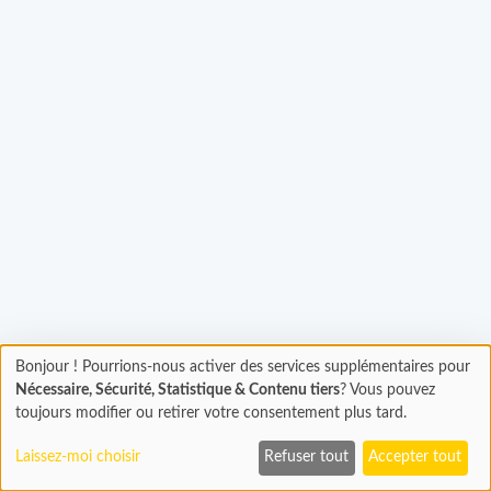
Bonjour ! Pourrions-nous activer des services supplémentaires pour
Chargement
Chargement...
Nécessaire, Sécurité, Statistique & Contenu tiers
? Vous pouvez
En cours...
toujours modifier ou retirer votre consentement plus tard.
Laissez-moi choisir
Refuser tout
Accepter tout