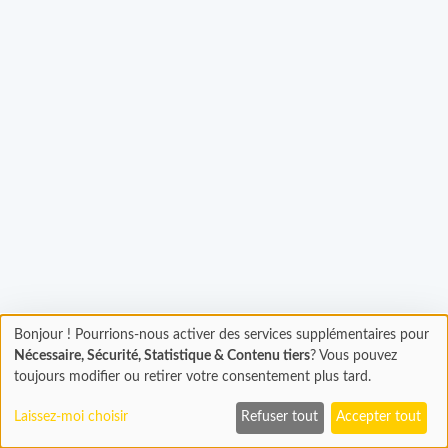
Bonjour ! Pourrions-nous activer des services supplémentaires pour
Chargement
Chargement...
Nécessaire, Sécurité, Statistique & Contenu tiers
? Vous pouvez
En cours...
toujours modifier ou retirer votre consentement plus tard.
Laissez-moi choisir
Refuser tout
Accepter tout