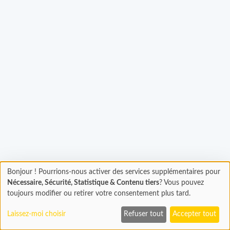
Bonjour ! Pourrions-nous activer des services supplémentaires pour
Chargement
gement...
Nécessaire, Sécurité, Statistique & Contenu tiers
? Vous pouvez
En cours...
toujours modifier ou retirer votre consentement plus tard.
Laissez-moi choisir
Refuser tout
Accepter tout