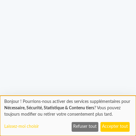
argement...
Bonjour ! Pourrions-nous activer des services supplémentaires pour
Chargement
Nécessaire, Sécurité, Statistique & Contenu tiers
? Vous pouvez
En cours...
toujours modifier ou retirer votre consentement plus tard.
Laissez-moi choisir
Refuser tout
Accepter tout