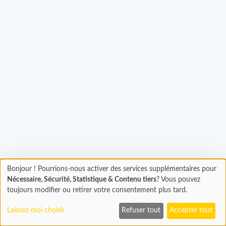
Bonjour ! Pourrions-nous activer des services supplémentaires pour
Chargement
gement...
Nécessaire, Sécurité, Statistique & Contenu tiers
? Vous pouvez
En cours...
toujours modifier ou retirer votre consentement plus tard.
Laissez-moi choisir
Refuser tout
Accepter tout