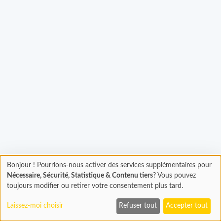
rgement...
Bonjour ! Pourrions-nous activer des services supplémentaires pour
Chargement
Nécessaire, Sécurité, Statistique & Contenu tiers
? Vous pouvez
En cours...
toujours modifier ou retirer votre consentement plus tard.
Laissez-moi choisir
Refuser tout
Accepter tout