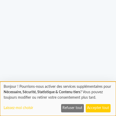
Chargement...
Bonjour ! Pourrions-nous activer des services supplémentaires pour
Chargement
Nécessaire, Sécurité, Statistique & Contenu tiers
? Vous pouvez
En cours...
toujours modifier ou retirer votre consentement plus tard.
Laissez-moi choisir
Refuser tout
Accepter tout