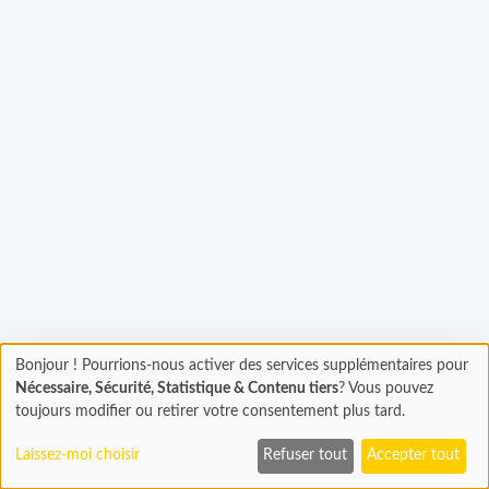
Chargement...
Bonjour ! Pourrions-nous activer des services supplémentaires pour
Chargement
Nécessaire, Sécurité, Statistique & Contenu tiers
? Vous pouvez
En cours...
toujours modifier ou retirer votre consentement plus tard.
Laissez-moi choisir
Refuser tout
Accepter tout