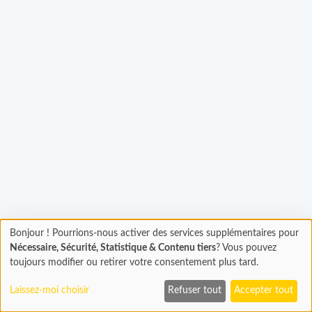
gement...
Bonjour ! Pourrions-nous activer des services supplémentaires pour
Chargement
Nécessaire, Sécurité, Statistique & Contenu tiers
? Vous pouvez
En cours...
toujours modifier ou retirer votre consentement plus tard.
Laissez-moi choisir
Refuser tout
Accepter tout