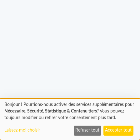
Chargement...
Bonjour ! Pourrions-nous activer des services supplémentaires pour
Chargement
Nécessaire, Sécurité, Statistique & Contenu tiers
? Vous pouvez
En cours...
toujours modifier ou retirer votre consentement plus tard.
Laissez-moi choisir
Refuser tout
Accepter tout