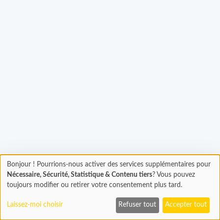
Bonjour ! Pourrions-nous activer des services supplémentaires pour
Chargement
gement...
Nécessaire, Sécurité, Statistique & Contenu tiers
? Vous pouvez
En cours...
toujours modifier ou retirer votre consentement plus tard.
Laissez-moi choisir
Refuser tout
Accepter tout