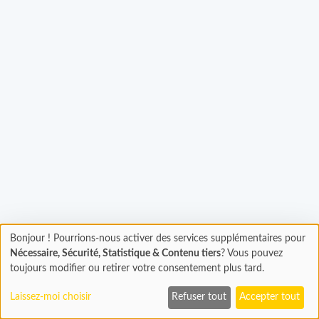
gement...
Bonjour ! Pourrions-nous activer des services supplémentaires pour
Chargement
Nécessaire, Sécurité, Statistique & Contenu tiers
? Vous pouvez
En cours...
toujours modifier ou retirer votre consentement plus tard.
Laissez-moi choisir
Refuser tout
Accepter tout