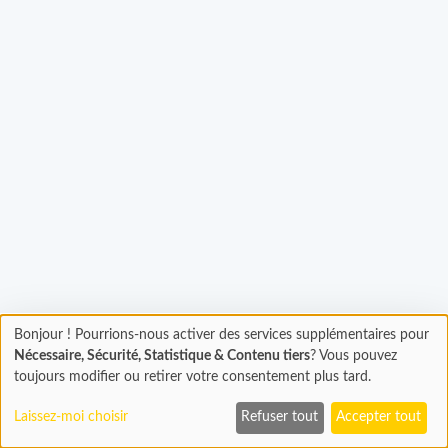
Bonjour ! Pourrions-nous activer des services supplémentaires pour
gement...
Chargement
Nécessaire, Sécurité, Statistique & Contenu tiers
? Vous pouvez
En cours...
toujours modifier ou retirer votre consentement plus tard.
Laissez-moi choisir
Refuser tout
Accepter tout