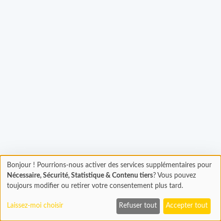
gement...
Bonjour ! Pourrions-nous activer des services supplémentaires pour
Chargement
Nécessaire, Sécurité, Statistique & Contenu tiers
? Vous pouvez
En cours...
toujours modifier ou retirer votre consentement plus tard.
Laissez-moi choisir
Refuser tout
Accepter tout