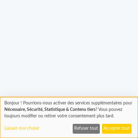
Chargement...
Bonjour ! Pourrions-nous activer des services supplémentaires pour
Chargement
Nécessaire, Sécurité, Statistique & Contenu tiers
? Vous pouvez
En cours...
toujours modifier ou retirer votre consentement plus tard.
Laissez-moi choisir
Refuser tout
Accepter tout