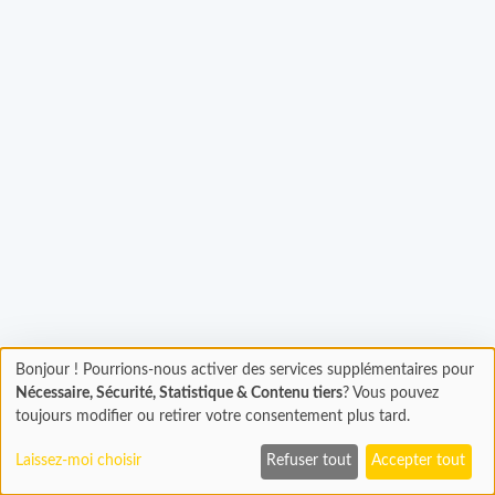
gement...
Bonjour ! Pourrions-nous activer des services supplémentaires pour
Chargement
Nécessaire, Sécurité, Statistique & Contenu tiers
? Vous pouvez
En cours...
toujours modifier ou retirer votre consentement plus tard.
Laissez-moi choisir
Refuser tout
Accepter tout