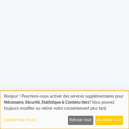
Chargement...
Bonjour ! Pourrions-nous activer des services supplémentaires pour
Chargement
Nécessaire, Sécurité, Statistique & Contenu tiers
? Vous pouvez
En cours...
toujours modifier ou retirer votre consentement plus tard.
Laissez-moi choisir
Refuser tout
Accepter tout