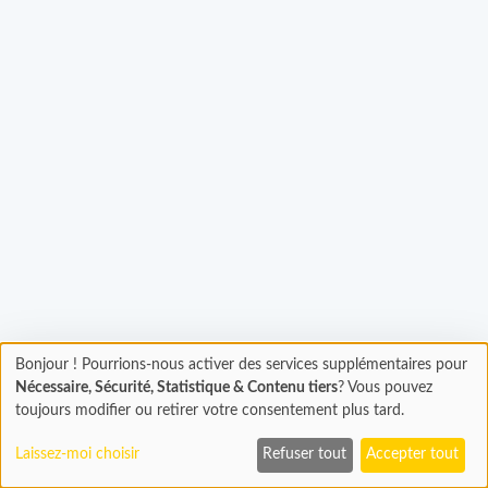
rgement...
Bonjour ! Pourrions-nous activer des services supplémentaires pour
Chargement
Nécessaire, Sécurité, Statistique & Contenu tiers
? Vous pouvez
En cours...
toujours modifier ou retirer votre consentement plus tard.
Laissez-moi choisir
Refuser tout
Accepter tout