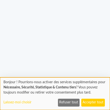
Bonjour ! Pourrions-nous activer des services supplémentaires pour
Chargement
gement...
Nécessaire, Sécurité, Statistique & Contenu tiers
? Vous pouvez
En cours...
toujours modifier ou retirer votre consentement plus tard.
Laissez-moi choisir
Refuser tout
Accepter tout