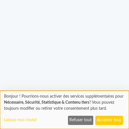
gement...
Bonjour ! Pourrions-nous activer des services supplémentaires pour
Chargement
Nécessaire, Sécurité, Statistique & Contenu tiers
? Vous pouvez
En cours...
toujours modifier ou retirer votre consentement plus tard.
Laissez-moi choisir
Refuser tout
Accepter tout