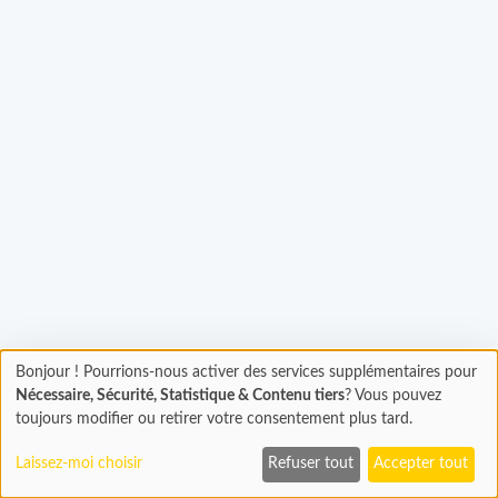
hargement...
Bonjour ! Pourrions-nous activer des services supplémentaires pour
Chargement
Nécessaire, Sécurité, Statistique & Contenu tiers
? Vous pouvez
En cours...
toujours modifier ou retirer votre consentement plus tard.
Laissez-moi choisir
Refuser tout
Accepter tout