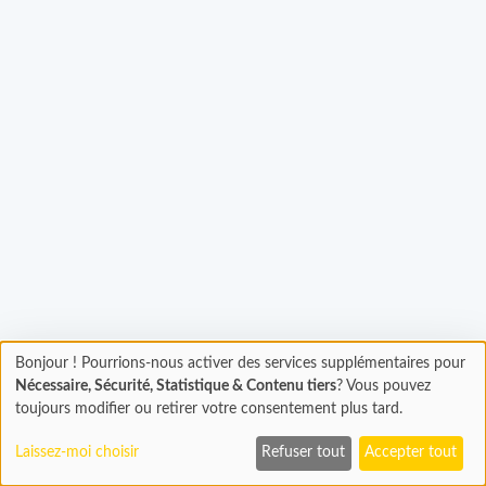
Bonjour ! Pourrions-nous activer des services supplémentaires pour
Chargement
Chargement...
Nécessaire, Sécurité, Statistique & Contenu tiers
? Vous pouvez
En cours...
toujours modifier ou retirer votre consentement plus tard.
Laissez-moi choisir
Refuser tout
Accepter tout