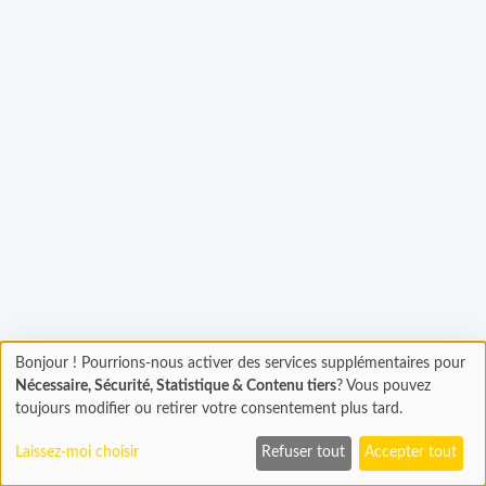
Bonjour ! Pourrions-nous activer des services supplémentaires pour
gement...
Chargement
Nécessaire, Sécurité, Statistique & Contenu tiers
? Vous pouvez
En cours...
toujours modifier ou retirer votre consentement plus tard.
Laissez-moi choisir
Refuser tout
Accepter tout