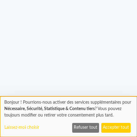
Bonjour ! Pourrions-nous activer des services supplémentaires pour
Chargement
Chargement...
Nécessaire, Sécurité, Statistique & Contenu tiers
? Vous pouvez
En cours...
toujours modifier ou retirer votre consentement plus tard.
Laissez-moi choisir
Refuser tout
Accepter tout