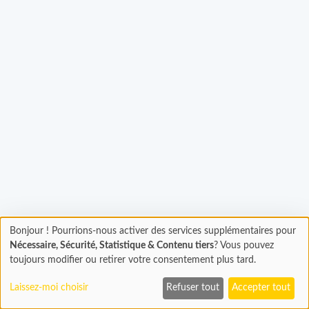
Chargement...
Bonjour ! Pourrions-nous activer des services supplémentaires pour
Chargement
Nécessaire, Sécurité, Statistique & Contenu tiers
? Vous pouvez
En cours...
toujours modifier ou retirer votre consentement plus tard.
Laissez-moi choisir
Refuser tout
Accepter tout