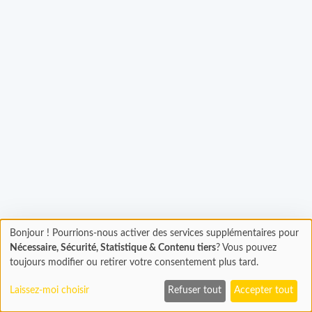
Bonjour ! Pourrions-nous activer des services supplémentaires pour
Chargement
gement...
Nécessaire, Sécurité, Statistique & Contenu tiers
? Vous pouvez
En cours...
toujours modifier ou retirer votre consentement plus tard.
Laissez-moi choisir
Refuser tout
Accepter tout