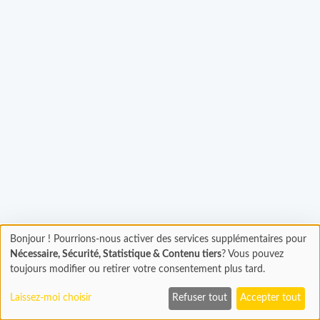
Chargement...
Bonjour ! Pourrions-nous activer des services supplémentaires pour
Chargement
Nécessaire, Sécurité, Statistique & Contenu tiers
? Vous pouvez
En cours...
toujours modifier ou retirer votre consentement plus tard.
Laissez-moi choisir
Refuser tout
Accepter tout